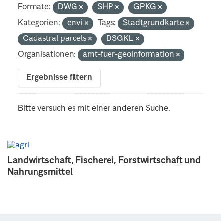
Formate:
DWG
SHP
GPKG
Kategorien:
envi
Tags:
Stadtgrundkarte
Cadastral parcels
DSGKL
Organisationen:
amt-fuer-geoinformation
Ergebnisse filtern
Bitte versuch es mit einer anderen Suche.
Landwirtschaft, Fischerei, Forstwirtschaft und
Nahrungsmittel