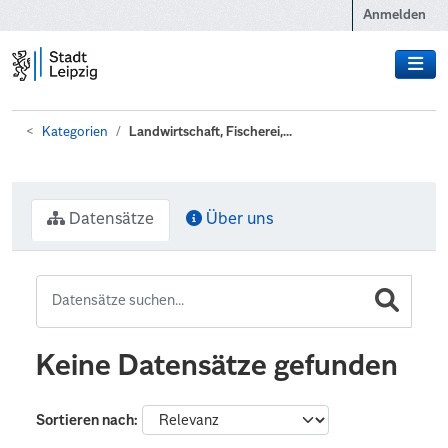
Zum Hauptinhalt wechseln
Anmelden
Kategorien
Landwirtschaft, Fischerei,...
Datensätze
Über uns
Keine Datensätze gefunden
Sortieren nach