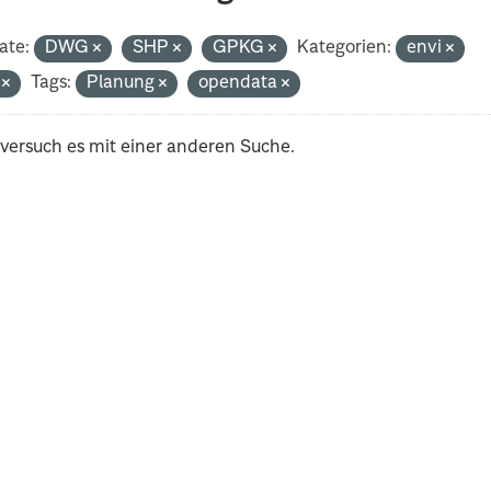
ate:
DWG
SHP
GPKG
Kategorien:
envi
i
Tags:
Planung
opendata
 versuch es mit einer anderen Suche.