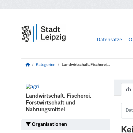
Zum Hauptinhalt wechseln
Datensätze
O
Kategorien
Landwirtschaft, Fischerei,...
Landwirtschaft, Fischerei,
Forstwirtschaft und
Nahrungsmittel
Organisationen
Ke