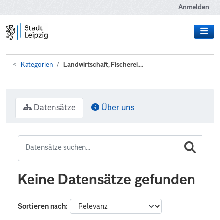
Zum Hauptinhalt wechseln
Anmelden
Kategorien
Landwirtschaft, Fischerei,...
Datensätze
Über uns
Keine Datensätze gefunden
Sortieren nach