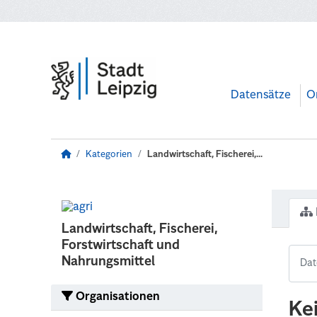
Zum Hauptinhalt wechseln
Datensätze
O
Kategorien
Landwirtschaft, Fischerei,...
Landwirtschaft, Fischerei,
Forstwirtschaft und
Nahrungsmittel
Organisationen
Ke