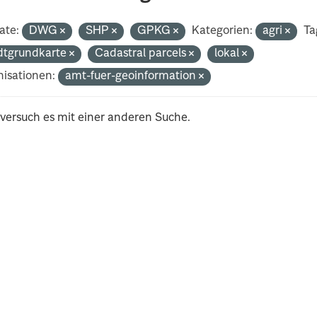
ate:
DWG
SHP
GPKG
Kategorien:
agri
Ta
dtgrundkarte
Cadastral parcels
lokal
isationen:
amt-fuer-geoinformation
 versuch es mit einer anderen Suche.