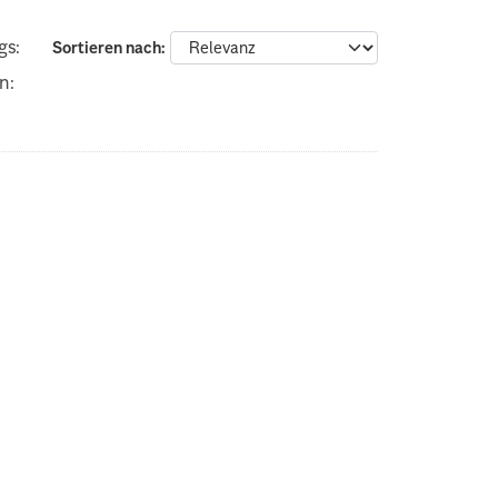
gs:
Sortieren nach
n: