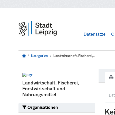
Zum Hauptinhalt wechseln
Datensätze
O
Kategorien
Landwirtschaft, Fischerei,...
Landwirtschaft, Fischerei,
Forstwirtschaft und
Nahrungsmittel
Organisationen
Ke