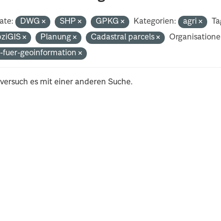
ate:
DWG
SHP
GPKG
Kategorien:
agri
Ta
pziGIS
Planung
Cadastral parcels
Organisatione
-fuer-geoinformation
 versuch es mit einer anderen Suche.