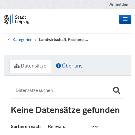
Zum Hauptinhalt wechseln
Anmelden
Kategorien
Landwirtschaft, Fischerei,...
Datensätze
Über uns
Keine Datensätze gefunden
Sortieren nach