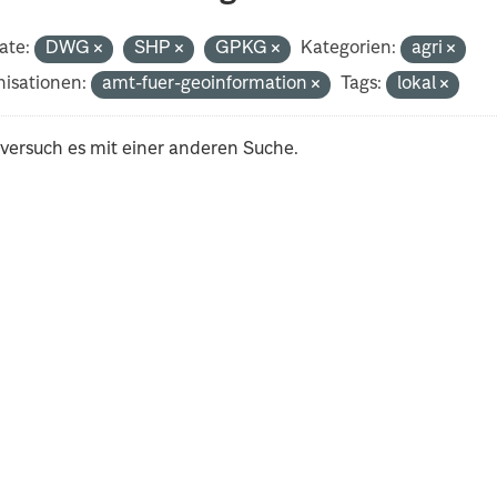
ate:
DWG
SHP
GPKG
Kategorien:
agri
isationen:
amt-fuer-geoinformation
Tags:
lokal
 versuch es mit einer anderen Suche.