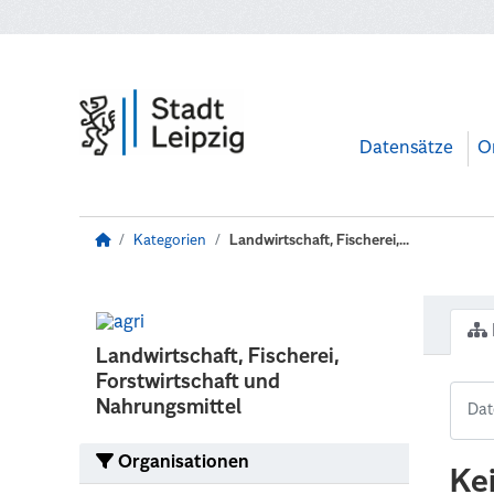
Zum Hauptinhalt wechseln
Datensätze
O
Kategorien
Landwirtschaft, Fischerei,...
Landwirtschaft, Fischerei,
Forstwirtschaft und
Nahrungsmittel
Organisationen
Ke