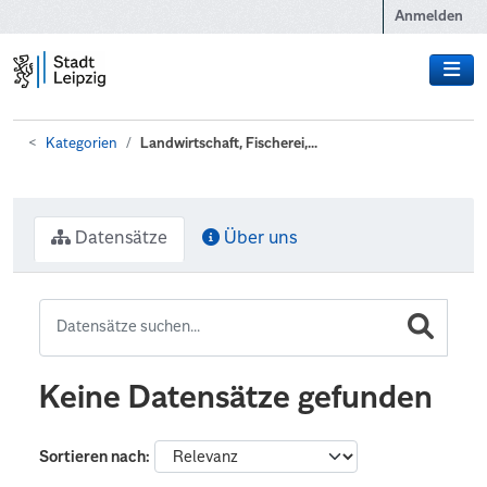
Zum Hauptinhalt wechseln
Anmelden
Kategorien
Landwirtschaft, Fischerei,...
Datensätze
Über uns
Keine Datensätze gefunden
Sortieren nach