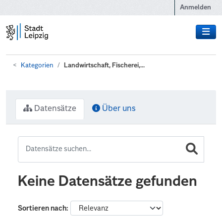
Zum Hauptinhalt wechseln
Anmelden
Kategorien
Landwirtschaft, Fischerei,...
Datensätze
Über uns
Keine Datensätze gefunden
Sortieren nach