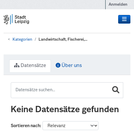
Zum Hauptinhalt wechseln
Anmelden
Kategorien
Landwirtschaft, Fischerei,...
Datensätze
Über uns
Keine Datensätze gefunden
Sortieren nach