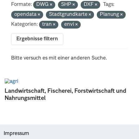
Formate:
DWG
SHP
DXF
Tags:
opendata
Stadtgrundkarte
Planung
Kategorien:
tran
envi
Ergebnisse filtern
Bitte versuch es mit einer anderen Suche.
Landwirtschaft, Fischerei, Forstwirtschaft und
Nahrungsmittel
Impressum