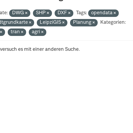
ate:
DWG
SHP
DXF
Tags:
opendata
dtgrundkarte
LeipziGIS
Planung
Kategorien:
t
tran
agri
 versuch es mit einer anderen Suche.