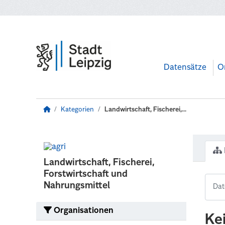
Zum Hauptinhalt wechseln
Datensätze
O
Kategorien
Landwirtschaft, Fischerei,...
Landwirtschaft, Fischerei,
Forstwirtschaft und
Nahrungsmittel
Organisationen
Ke