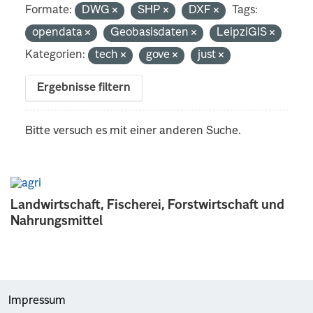
Formate:
DWG
SHP
DXF
Tags:
opendata
Geobasisdaten
LeipziGIS
Kategorien:
tech
gove
just
Ergebnisse filtern
Bitte versuch es mit einer anderen Suche.
Landwirtschaft, Fischerei, Forstwirtschaft und
Nahrungsmittel
Impressum