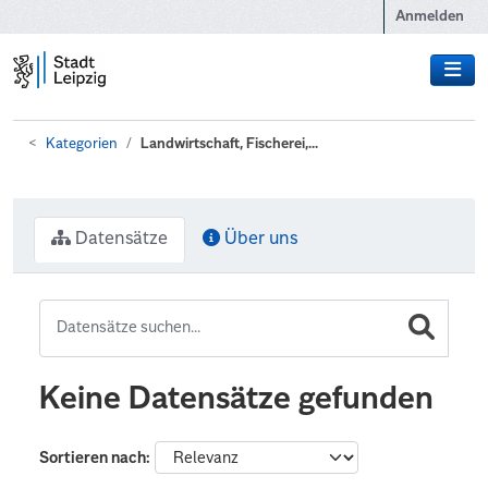
Zum Hauptinhalt wechseln
Anmelden
Kategorien
Landwirtschaft, Fischerei,...
Datensätze
Über uns
Keine Datensätze gefunden
Sortieren nach