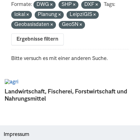
Formate:
DWG
SHP
DXF
Tags:
lokal
Planung
LeipziGIS
Geobasisdaten
GeoSN
Ergebnisse filtern
Bitte versuch es mit einer anderen Suche.
Landwirtschaft, Fischerei, Forstwirtschaft und
Nahrungsmittel
Impressum