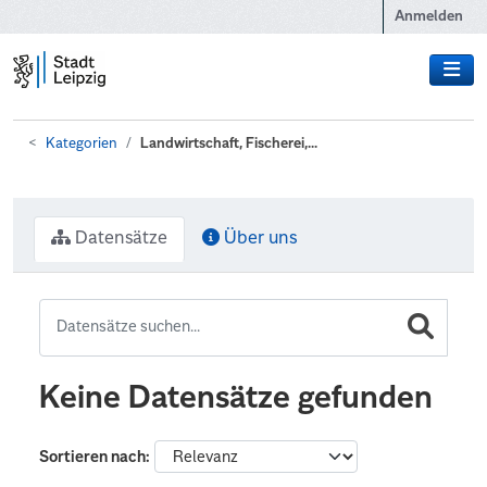
Zum Hauptinhalt wechseln
Anmelden
Kategorien
Landwirtschaft, Fischerei,...
Datensätze
Über uns
Keine Datensätze gefunden
Sortieren nach