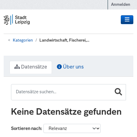
Zum Hauptinhalt wechseln
Anmelden
Kategorien
Landwirtschaft, Fischerei,...
Datensätze
Über uns
Keine Datensätze gefunden
Sortieren nach