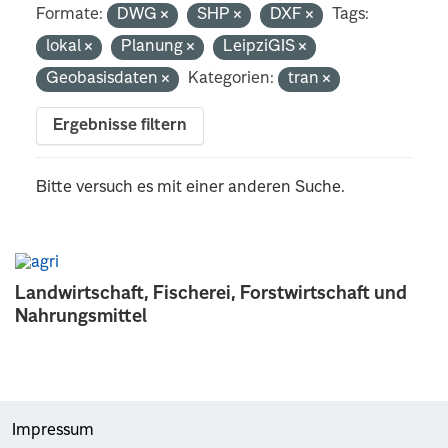
Formate:
DWG
SHP
DXF
Tags:
lokal
Planung
LeipziGIS
Geobasisdaten
Kategorien:
tran
Ergebnisse filtern
Bitte versuch es mit einer anderen Suche.
Landwirtschaft, Fischerei, Forstwirtschaft und
Nahrungsmittel
Impressum