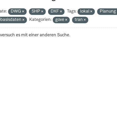
ate:
DWG
SHP
DXF
Tags:
lokal
Planun
basisdaten
Kategorien:
gove
tran
 versuch es mit einer anderen Suche.