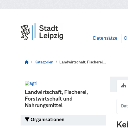
Zum Hauptinhalt wechseln
Datensätze
O
Kategorien
Landwirtschaft, Fischerei,...
Landwirtschaft, Fischerei,
Forstwirtschaft und
Nahrungsmittel
Organisationen
Ke