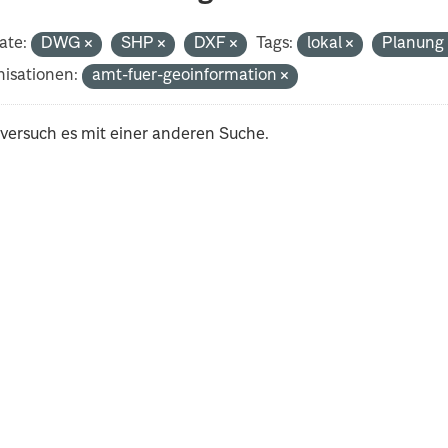
ate:
DWG
SHP
DXF
Tags:
lokal
Planun
isationen:
amt-fuer-geoinformation
 versuch es mit einer anderen Suche.