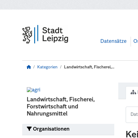
Zum Hauptinhalt wechseln
Datensätze
O
Kategorien
Landwirtschaft, Fischerei,...
Landwirtschaft, Fischerei,
Forstwirtschaft und
Nahrungsmittel
Organisationen
Ke