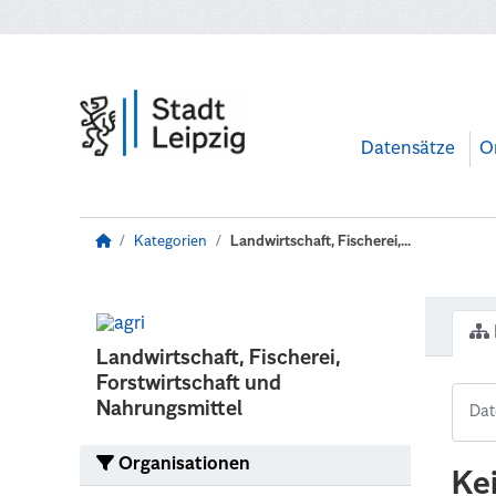
Zum Hauptinhalt wechseln
Datensätze
O
Kategorien
Landwirtschaft, Fischerei,...
Landwirtschaft, Fischerei,
Forstwirtschaft und
Nahrungsmittel
Organisationen
Ke