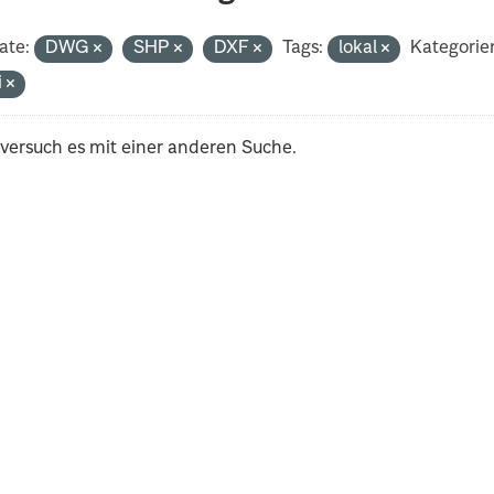
ate:
DWG
SHP
DXF
Tags:
lokal
Kategorie
i
 versuch es mit einer anderen Suche.