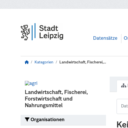
Zum Hauptinhalt wechseln
Datensätze
O
Kategorien
Landwirtschaft, Fischerei,...
Landwirtschaft, Fischerei,
Forstwirtschaft und
Nahrungsmittel
Organisationen
Ke