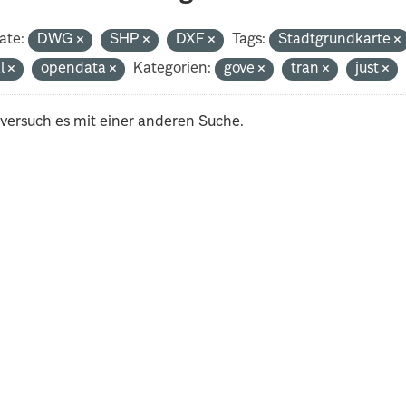
ate:
DWG
SHP
DXF
Tags:
Stadtgrundkarte
al
opendata
Kategorien:
gove
tran
just
 versuch es mit einer anderen Suche.