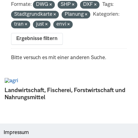
Formate:
DWG
SHP
DXF
Tags:
Stadtgrundkarte
Planung
Kategorien:
tran
just
envi
Ergebnisse filtern
Bitte versuch es mit einer anderen Suche.
Landwirtschaft, Fischerei, Forstwirtschaft und
Nahrungsmittel
Impressum