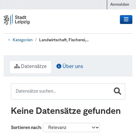
Zum Hauptinhalt wechseln
Anmelden
Kategorien
Landwirtschaft, Fischerei,...
Datensätze
Über uns
Keine Datensätze gefunden
Sortieren nach