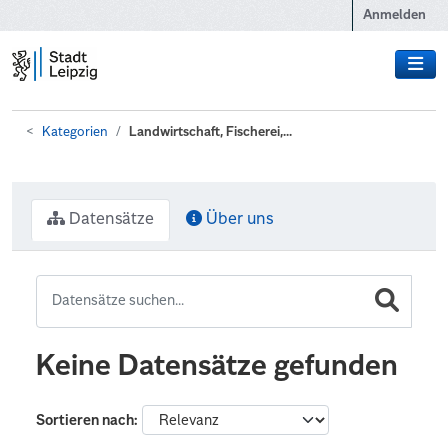
Zum Hauptinhalt wechseln
Anmelden
Kategorien
Landwirtschaft, Fischerei,...
Datensätze
Über uns
Keine Datensätze gefunden
Sortieren nach