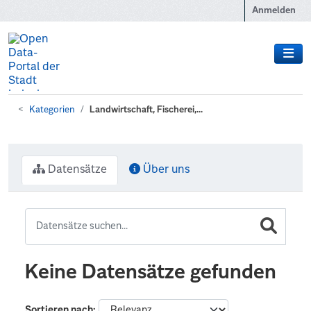
Zum Hauptinhalt wechseln
Anmelden
Kategorien
Landwirtschaft, Fischerei,...
Datensätze
Über uns
Keine Datensätze gefunden
Sortieren nach