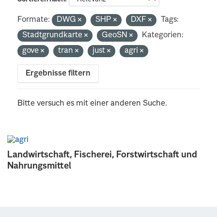
Formate:
DWG
SHP
DXF
Tags:
Stadtgrundkarte
GeoSN
Kategorien:
gove
tran
just
agri
Ergebnisse filtern
Bitte versuch es mit einer anderen Suche.
Landwirtschaft, Fischerei, Forstwirtschaft und
Nahrungsmittel