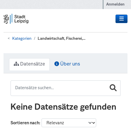
Zum Hauptinhalt wechseln
Anmelden
Kategorien
Landwirtschaft, Fischerei,...
Datensätze
Über uns
Keine Datensätze gefunden
Sortieren nach