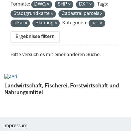
Formate:
DWG
SHP
DXF
Tags:
Stadtgrundkarte
Cadastral parcels
lokal
Planung
Kategorien:
just
Ergebnisse filtern
Bitte versuch es mit einer anderen Suche.
Landwirtschaft, Fischerei, Forstwirtschaft und
Nahrungsmittel
Impressum