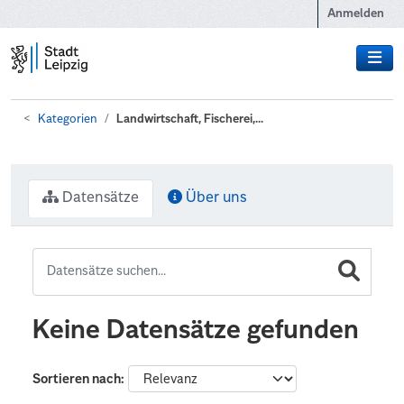
Zum Hauptinhalt wechseln
Anmelden
Kategorien
Landwirtschaft, Fischerei,...
Datensätze
Über uns
Keine Datensätze gefunden
Sortieren nach