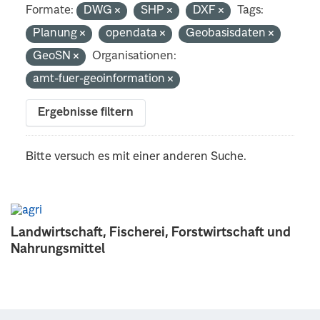
Formate:
DWG
SHP
DXF
Tags:
Planung
opendata
Geobasisdaten
GeoSN
Organisationen:
amt-fuer-geoinformation
Ergebnisse filtern
Bitte versuch es mit einer anderen Suche.
Landwirtschaft, Fischerei, Forstwirtschaft und
Nahrungsmittel