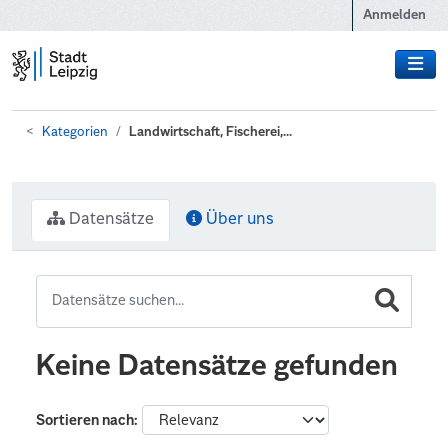
Zum Hauptinhalt wechseln
Anmelden
Kategorien
Landwirtschaft, Fischerei,...
Datensätze
Über uns
Keine Datensätze gefunden
Sortieren nach