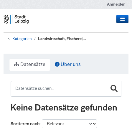
Zum Hauptinhalt wechseln
Anmelden
Kategorien
Landwirtschaft, Fischerei,...
Datensätze
Über uns
Keine Datensätze gefunden
Sortieren nach