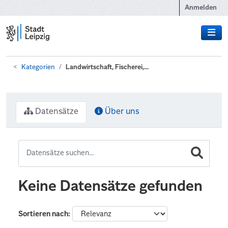
Zum Hauptinhalt wechseln
Anmelden
Kategorien
Landwirtschaft, Fischerei,...
Datensätze
Über uns
Keine Datensätze gefunden
Sortieren nach