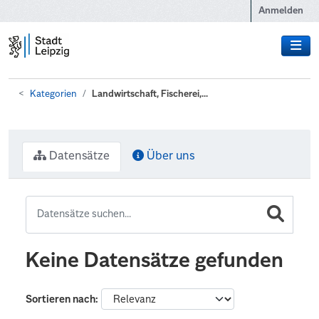
Zum Hauptinhalt wechseln
Anmelden
Kategorien
Landwirtschaft, Fischerei,...
Datensätze
Über uns
Keine Datensätze gefunden
Sortieren nach