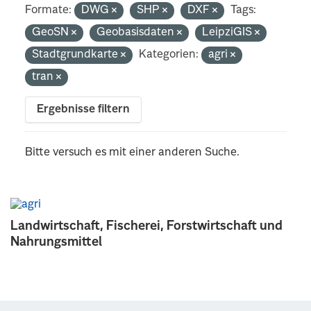
Formate:
DWG
SHP
DXF
Tags:
GeoSN
Geobasisdaten
LeipziGIS
Stadtgrundkarte
Kategorien:
agri
tran
Ergebnisse filtern
Bitte versuch es mit einer anderen Suche.
Landwirtschaft, Fischerei, Forstwirtschaft und
Nahrungsmittel