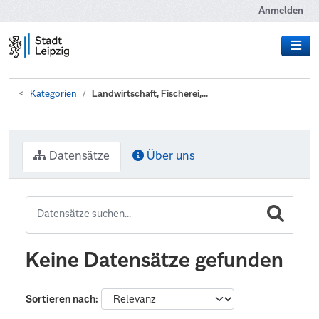
Zum Hauptinhalt wechseln
Anmelden
Kategorien
Landwirtschaft, Fischerei,...
Datensätze
Über uns
Keine Datensätze gefunden
Sortieren nach