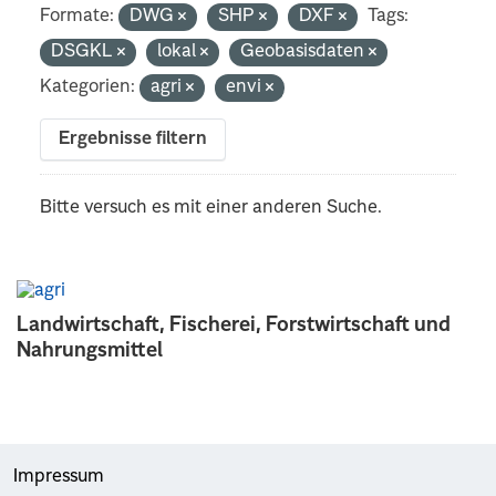
Formate:
DWG
SHP
DXF
Tags:
DSGKL
lokal
Geobasisdaten
Kategorien:
agri
envi
Ergebnisse filtern
Bitte versuch es mit einer anderen Suche.
Landwirtschaft, Fischerei, Forstwirtschaft und
Nahrungsmittel
Impressum