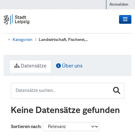
Zum Hauptinhalt wechseln
Anmelden
Kategorien
Landwirtschaft, Fischerei,...
Datensätze
Über uns
Keine Datensätze gefunden
Sortieren nach