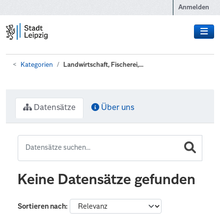
Zum Hauptinhalt wechseln
Anmelden
Kategorien
Landwirtschaft, Fischerei,...
Datensätze
Über uns
Keine Datensätze gefunden
Sortieren nach