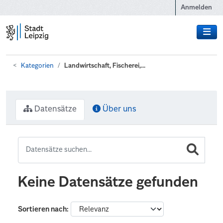
Zum Hauptinhalt wechseln
Anmelden
Kategorien
Landwirtschaft, Fischerei,...
Datensätze
Über uns
Keine Datensätze gefunden
Sortieren nach