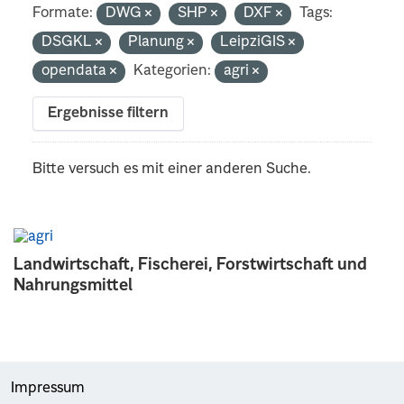
Formate:
DWG
SHP
DXF
Tags:
DSGKL
Planung
LeipziGIS
opendata
Kategorien:
agri
Ergebnisse filtern
Bitte versuch es mit einer anderen Suche.
Landwirtschaft, Fischerei, Forstwirtschaft und
Nahrungsmittel
Impressum