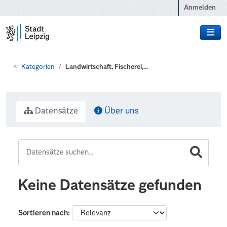
Zum Hauptinhalt wechseln
Anmelden
Kategorien
Landwirtschaft, Fischerei,...
Datensätze
Über uns
Keine Datensätze gefunden
Sortieren nach