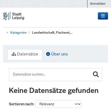
Zum Hauptinhalt wechseln
Anmelden
Kategorien
Landwirtschaft, Fischerei,...
Datensätze
Über uns
Keine Datensätze gefunden
Sortieren nach