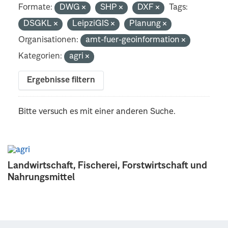
Formate:
DWG
SHP
DXF
Tags:
DSGKL
LeipziGIS
Planung
Organisationen:
amt-fuer-geoinformation
Kategorien:
agri
Ergebnisse filtern
Bitte versuch es mit einer anderen Suche.
Landwirtschaft, Fischerei, Forstwirtschaft und
Nahrungsmittel