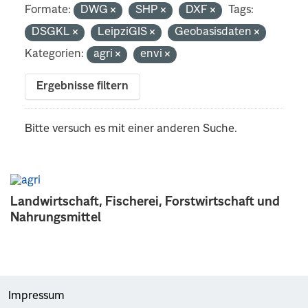
Formate:
DWG
SHP
DXF
Tags:
DSGKL
LeipziGIS
Geobasisdaten
Kategorien:
agri
envi
Ergebnisse filtern
Bitte versuch es mit einer anderen Suche.
Landwirtschaft, Fischerei, Forstwirtschaft und
Nahrungsmittel
Impressum