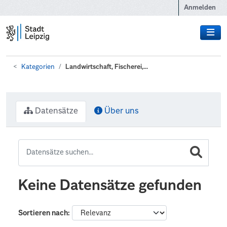
Zum Hauptinhalt wechseln
Anmelden
Kategorien
Landwirtschaft, Fischerei,...
Datensätze
Über uns
Keine Datensätze gefunden
Sortieren nach