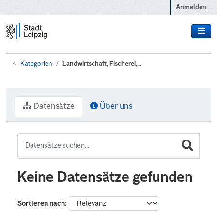
Zum Hauptinhalt wechseln
Anmelden
Kategorien
Landwirtschaft, Fischerei,...
Datensätze
Über uns
Keine Datensätze gefunden
Sortieren nach