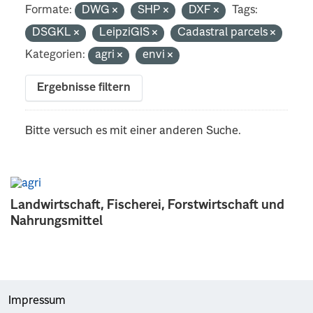
Formate:
DWG
SHP
DXF
Tags:
DSGKL
LeipziGIS
Cadastral parcels
Kategorien:
agri
envi
Ergebnisse filtern
Bitte versuch es mit einer anderen Suche.
Landwirtschaft, Fischerei, Forstwirtschaft und
Nahrungsmittel
Impressum