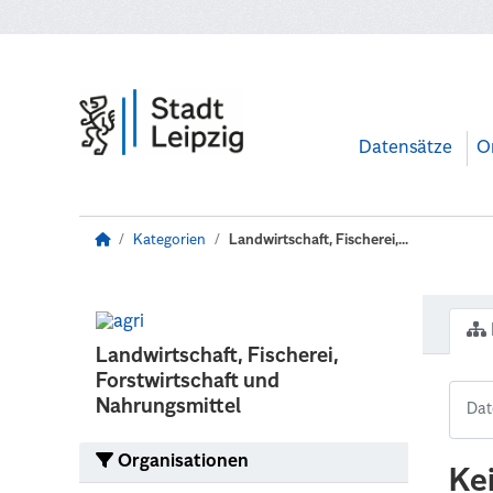
Zum Hauptinhalt wechseln
Datensätze
O
Kategorien
Landwirtschaft, Fischerei,...
Landwirtschaft, Fischerei,
Forstwirtschaft und
Nahrungsmittel
Organisationen
Ke