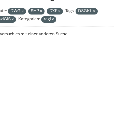
ate:
DWG
SHP
DXF
Tags:
DSGKL
pziGIS
Kategorien:
regi
 versuch es mit einer anderen Suche.