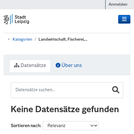
Zum Hauptinhalt wechseln
Anmelden
Kategorien
Landwirtschaft, Fischerei,...
Datensätze
Über uns
Keine Datensätze gefunden
Sortieren nach