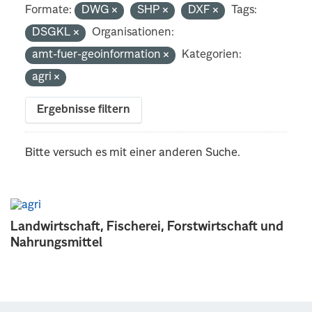
Formate:
DWG
SHP
DXF
Tags:
DSGKL
Organisationen:
amt-fuer-geoinformation
Kategorien:
agri
Ergebnisse filtern
Bitte versuch es mit einer anderen Suche.
Landwirtschaft, Fischerei, Forstwirtschaft und
Nahrungsmittel