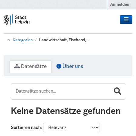
Zum Hauptinhalt wechseln
Anmelden
Kategorien
Landwirtschaft, Fischerei,...
Datensätze
Über uns
Keine Datensätze gefunden
Sortieren nach