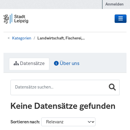
Zum Hauptinhalt wechseln
Anmelden
Kategorien
Landwirtschaft, Fischerei,...
Datensätze
Über uns
Keine Datensätze gefunden
Sortieren nach