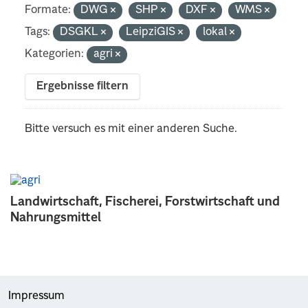
Formate:
DWG
SHP
DXF
WMS
Tags:
DSGKL
LeipziGIS
lokal
Kategorien:
agri
Ergebnisse filtern
Bitte versuch es mit einer anderen Suche.
Landwirtschaft, Fischerei, Forstwirtschaft und
Nahrungsmittel
Impressum