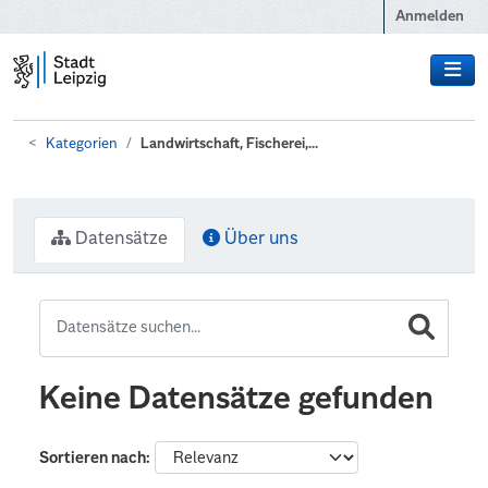
Zum Hauptinhalt wechseln
Anmelden
Kategorien
Landwirtschaft, Fischerei,...
Datensätze
Über uns
Keine Datensätze gefunden
Sortieren nach