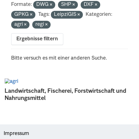
Formate:
DWG
SHP
DXF
GPKG
Tags:
LeipziGIS
Kategorien:
agri
regi
Ergebnisse filtern
Bitte versuch es mit einer anderen Suche.
Landwirtschaft, Fischerei, Forstwirtschaft und
Nahrungsmittel
Impressum