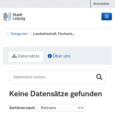
Zum Hauptinhalt wechseln
Anmelden
Kategorien
Landwirtschaft, Fischerei,...
Datensätze
Über uns
Keine Datensätze gefunden
Sortieren nach