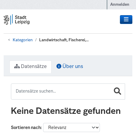
Zum Hauptinhalt wechseln
Anmelden
Kategorien
Landwirtschaft, Fischerei,...
Datensätze
Über uns
Keine Datensätze gefunden
Sortieren nach