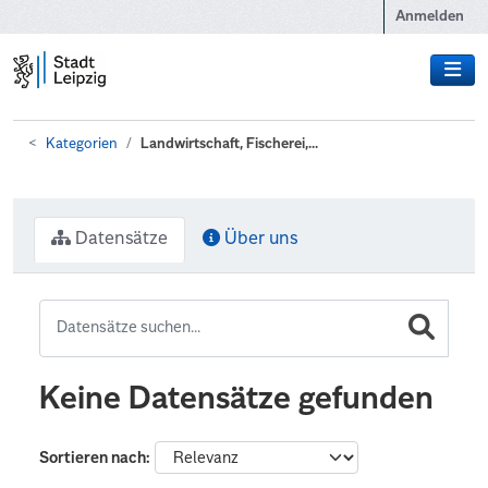
Zum Hauptinhalt wechseln
Anmelden
Kategorien
Landwirtschaft, Fischerei,...
Datensätze
Über uns
Keine Datensätze gefunden
Sortieren nach