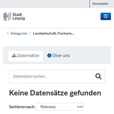
Zum Hauptinhalt wechseln
Anmelden
Kategorien
Landwirtschaft, Fischerei,...
Datensätze
Über uns
Keine Datensätze gefunden
Sortieren nach