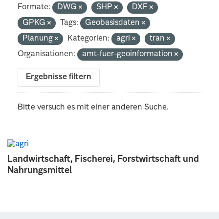
Formate:
DWG
SHP
DXF
GPKG
Tags:
Geobasisdaten
Planung
Kategorien:
agri
tran
Organisationen:
amt-fuer-geoinformation
Ergebnisse filtern
Bitte versuch es mit einer anderen Suche.
Landwirtschaft, Fischerei, Forstwirtschaft und
Nahrungsmittel