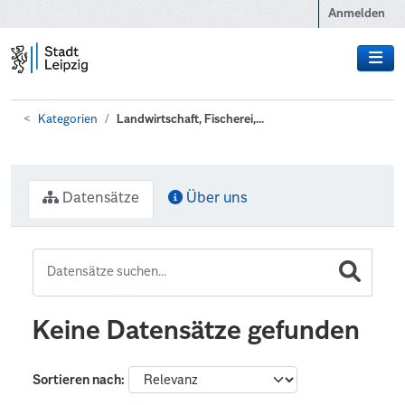
Zum Hauptinhalt wechseln
Anmelden
Kategorien
Landwirtschaft, Fischerei,...
Datensätze
Über uns
Keine Datensätze gefunden
Sortieren nach