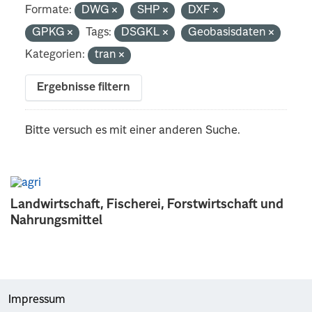
Formate:
DWG
SHP
DXF
GPKG
Tags:
DSGKL
Geobasisdaten
Kategorien:
tran
Ergebnisse filtern
Bitte versuch es mit einer anderen Suche.
Landwirtschaft, Fischerei, Forstwirtschaft und
Nahrungsmittel
Impressum