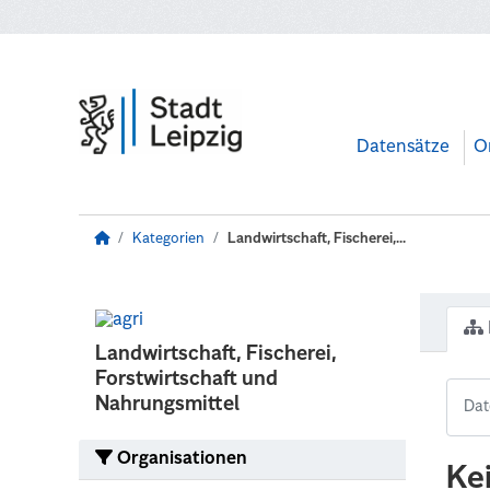
Zum Hauptinhalt wechseln
Datensätze
O
Kategorien
Landwirtschaft, Fischerei,...
Landwirtschaft, Fischerei,
Forstwirtschaft und
Nahrungsmittel
Organisationen
Ke