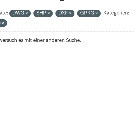
ate:
DWG
SHP
DXF
GPKG
Kategorien:
h
 versuch es mit einer anderen Suche.