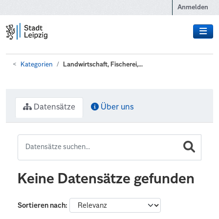
Zum Hauptinhalt wechseln
Anmelden
Kategorien
Landwirtschaft, Fischerei,...
Datensätze
Über uns
Keine Datensätze gefunden
Sortieren nach