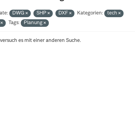
ate:
DWG
SHP
DXF
Kategorien:
tech
i
Tags:
Planung
 versuch es mit einer anderen Suche.