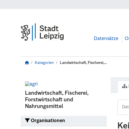
Zum Hauptinhalt wechseln
Datensätze
O
Kategorien
Landwirtschaft, Fischerei,...
Landwirtschaft, Fischerei,
Forstwirtschaft und
Nahrungsmittel
Organisationen
Ke