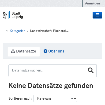
Zum Hauptinhalt wechseln
Anmelden
Kategorien
Landwirtschaft, Fischerei,...
Datensätze
Über uns
Keine Datensätze gefunden
Sortieren nach