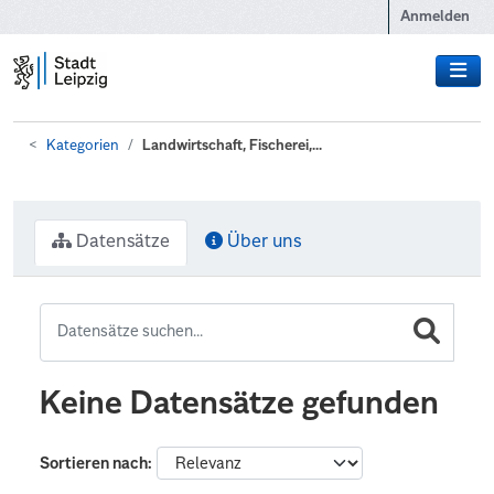
Zum Hauptinhalt wechseln
Anmelden
Kategorien
Landwirtschaft, Fischerei,...
Datensätze
Über uns
Keine Datensätze gefunden
Sortieren nach